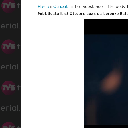
Home
»
Curiosità
»
The Substance, il film body-
Barra
Pubblicato il
18 Ottobre 2024
da
Lorenzo Bal
laterale
primaria