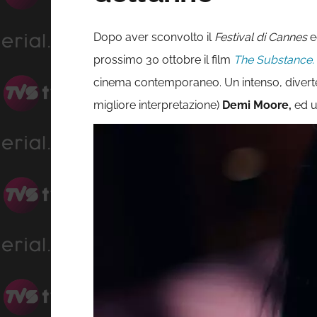
Dopo aver sconvolto il
Festival di Cannes
e
prossimo 30 ottobre il film
The Substance.
cinema contemporaneo. Un intenso, diverte
migliore interpretazione)
Demi Moore,
ed u