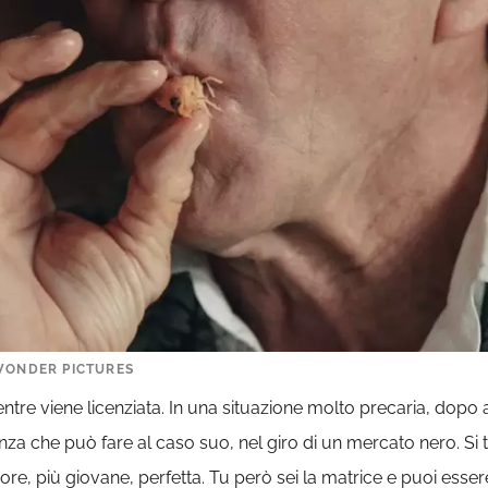
 WONDER PICTURES
ntre viene licenziata. In una situazione molto precaria, dopo 
za che può fare al caso suo, nel giro di un mercato nero. Si t
liore, più giovane, perfetta. Tu però sei la matrice e puoi esse