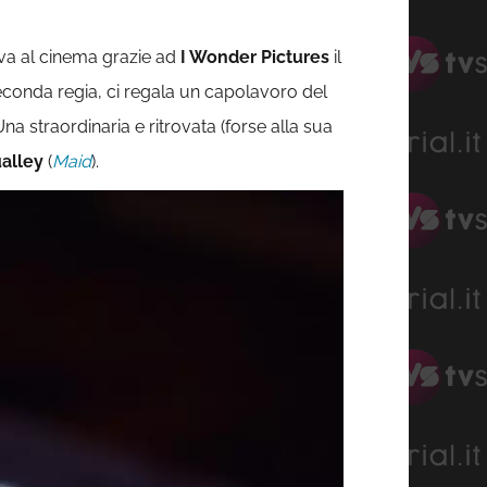
iva al cinema grazie ad
I Wonder Pictures
il
econda regia, ci regala un capolavoro del
na straordinaria e ritrovata (forse alla sua
alley
(
Maid
).