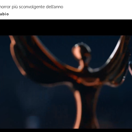
horror più sconvolgente dell’anno
labio