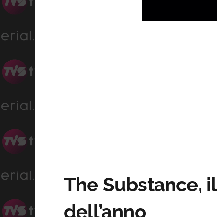
Progress
:
Unmute
0%
The Substance, i
dell’anno