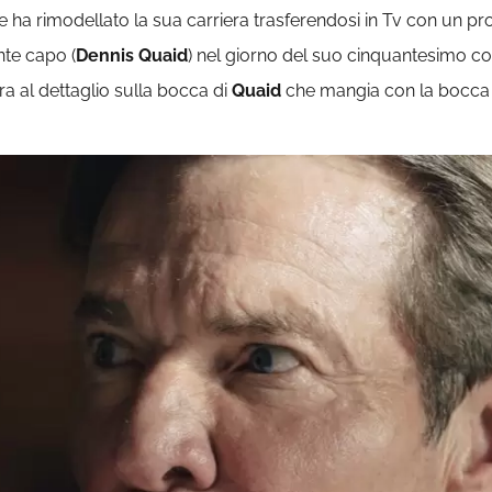
che ha rimodellato la sua carriera trasferendosi in Tv con un
ante capo (
Dennis Quaid
) nel giorno del suo cinquantesimo c
ura al dettaglio sulla bocca di
Quaid
che mangia con la bocca a