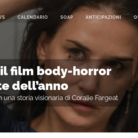
WS
CALENDARIO
SOAP
ANTICIPAZIONI
Q
BEAUTIFUL
IL PARADISO DELLE SIGNORE
LA PROMESSA
il film body-horror
SEGRETI DI FAMIGLIA
e dell’anno
TEMPESTA D’AMORE
una storia visionaria di Coralie Fargeat
UN POSTO AL SOLE