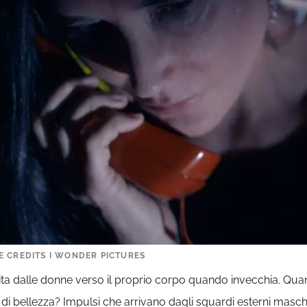
E CREDITS I WONDER PICTURES
ita dalle donne verso il proprio corpo quando invecchia. Quan
i di bellezza? Impulsi che arrivano dagli sguardi esterni masc