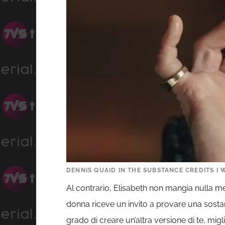
DENNIS QUAID IN THE SUBSTANCE CREDITS I
Al contrario, Elisabeth non mangia nulla me
donna riceve un invito a provare una sostan
grado di creare un’altra versione di te, mig