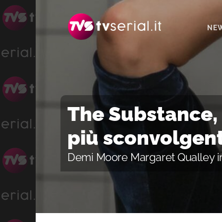
Passa
Passa
Passa
alla
al
alla
NE
navigazione
contenuto
barra
primaria
principale
laterale
primaria
The Substance, 
più sconvolgent
Demi Moore Margaret Qualley in 