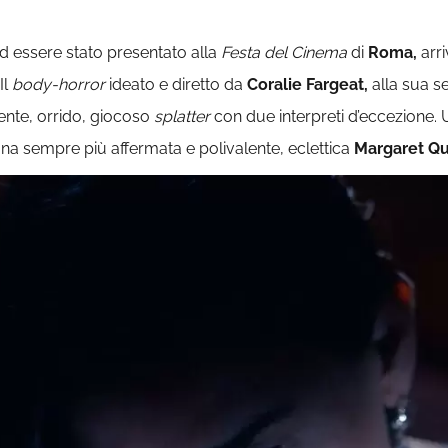
d essere stato presentato alla
Festa del Cinema
di
Roma,
arr
Il
body-horror
ideato e diretto da
Coralie Fargeat,
alla sua s
nte, orrido, giocoso
splatter
con due interpreti d’eccezione. U
na sempre più affermata e polivalente, eclettica
Margaret Qu