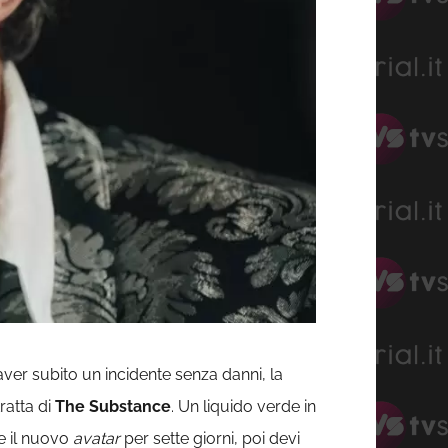
aver subito un incidente senza danni, la
ratta di
The Substance
. Un liquido verde in
re il nuovo
avatar
per sette giorni, poi devi