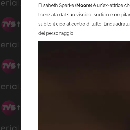
Elisabeth Sparke (
Moore
) è un’ex-attrice 
licenziata dal suo viscido, sudicio e orripil
subito il cibo al centro di tutto. L’inquadrat
del personaggio.