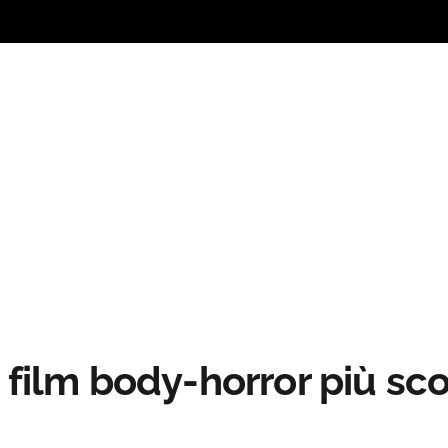
Loaded
:
0%
l film body-horror più s