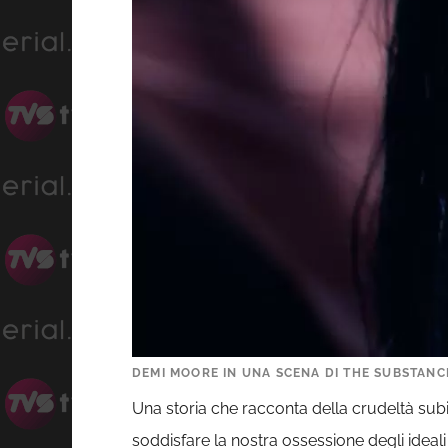
DEMI MOORE IN UNA SCENA DI THE SUBSTANC
Una storia che racconta della crudeltà sub
soddisfare la nostra ossessione degli ideal