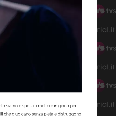
to siamo disposti a mettere in gioco per
hili che giudicano senza pietà e distruggono