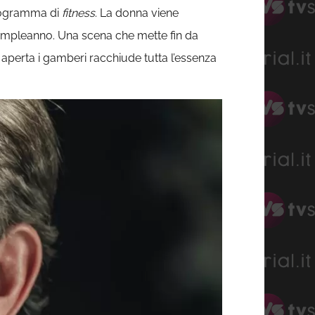
 programma di
fitness
. La donna viene
ompleanno. Una scena che mette fin da
perta i gamberi racchiude tutta l’essenza