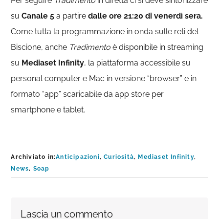
Per seguire
Tradimento
in diretta ci si deve sintonizzare
su
Canale
5
a partire
dalle ore 21:20 di venerdì sera.
Come tutta la programmazione in onda sulle reti del
Biscione, anche
Tradimento
è disponibile in streaming
su
Mediaset
Infinity
, la piattaforma accessibile su
personal computer e Mac in versione “browser” e in
formato “app” scaricabile da app store per
smartphone e tablet.
Archiviato in:
Anticipazioni
,
Curiosità
,
Mediaset Infinity
,
News
,
Soap
Interazioni
Lascia un commento