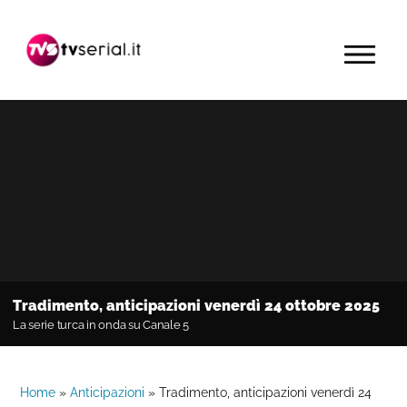
Passa
Passa
Passa
alla
al
alla
MENU
navigazione
contenuto
barra
primaria
principale
laterale
primaria
Tradimento, anticipazioni venerdì 24 ottobre 2025
La serie turca in onda su Canale 5
Home
»
Anticipazioni
»
Tradimento, anticipazioni venerdì 24