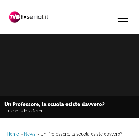
Passa
Passa
Passa
alla
al
alla
MENU
navigazione
contenuto
barra
primaria
principale
laterale
primaria
Un Professore, la scuola esiste davvero?
La scuola della fiction
Home
»
News
»
Un Professore, la scuola esiste davvero?