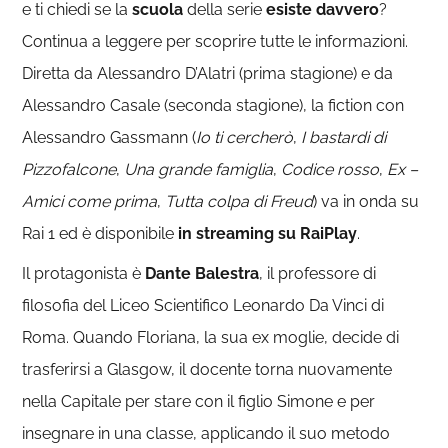
e ti chiedi se la
scuola
della serie
esiste davvero
?
Continua a leggere per scoprire tutte le informazioni.
Diretta da Alessandro D’Alatri (prima stagione) e da
Alessandro Casale (seconda stagione), la fiction con
Alessandro Gassmann (
Io ti
cercherò
,
I bastardi di
Pizzofalcone
,
Una grande famiglia
,
Codice rosso
,
Ex –
Amici come prima
,
Tutta colpa di
Freud
) va in onda su
Rai 1 ed è disponibile
in streaming su RaiPlay
.
Il protagonista è
Dante Balestra
, il professore di
filosofia del Liceo Scientifico Leonardo Da Vinci di
Roma. Quando Floriana, la sua ex moglie, decide di
trasferirsi a Glasgow, il docente torna nuovamente
nella Capitale per stare con il figlio Simone e per
insegnare in una classe, applicando il suo metodo