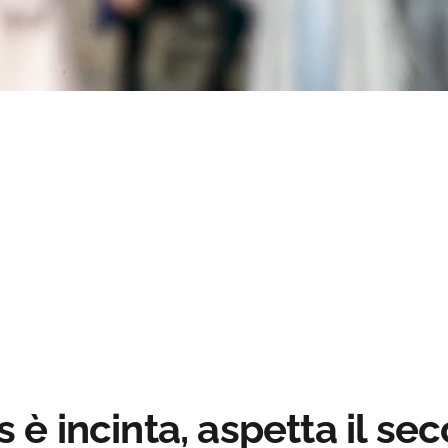
Loaded
:
ss
:
0%
 incinta, aspetta il seco