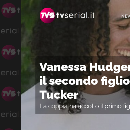
Passa
Passa
Passa
alla
al
alla
NE
navigazione
contenuto
barra
primaria
principale
laterale
primaria
Vanessa Hudgens
il secondo figli
Tucker
La coppia ha accolto il primo fig