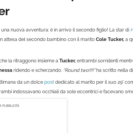
er
i una nuova avventura: è in arrivo il secondo figlio! La star di
H
 in attesa del secondo bambino con il marito
Cole Tucker,
a qu
o che la ritraggono insieme a
Tucker,
entrambi sorridenti mentre
nessa
ridendo e scherzando.
“Round two!!!!”
ha scritto nella d
ettimana da un dolce
post
dedicato al marito per il suo 29° c
ntrambi indossavano occhiali da sole eccentrici e facevano smo
 PUBBLICITÀ