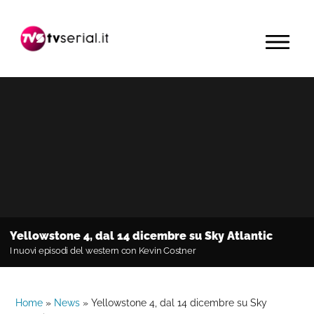
Passa
Passa
Passa
alla
al
alla
MENU
navigazione
contenuto
barra
primaria
principale
laterale
primaria
Yellowstone 4, dal 14 dicembre su Sky Atlantic
I nuovi episodi del western con Kevin Costner
Home
»
News
»
Yellowstone 4, dal 14 dicembre su Sky