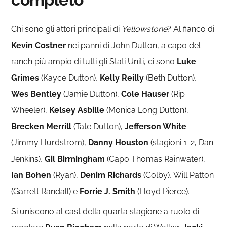
Chi sono gli attori principali di
Yellowstone
? Al fianco di
Kevin Costner
nei panni di John Dutton, a capo del
ranch più ampio di tutti gli Stati Uniti, ci sono
Luke
Grimes
(Kayce Dutton),
Kelly Reilly
(Beth Dutton),
Wes Bentley
(Jamie Dutton),
Cole Hauser
(Rip
Wheeler),
Kelsey Asbille
(Monica Long Dutton),
Brecken Merrill
(Tate Dutton),
Jefferson White
(Jimmy Hurdstrom),
Danny Houston
(stagioni 1-2, Dan
Jenkins),
Gil Birmingham
(Capo Thomas Rainwater),
Ian Bohen
(Ryan),
Denim Richards
(Colby), Will Patton
(Garrett Randall) e
Forrie J. Smith
(Lloyd Pierce).
Si uniscono al cast della quarta stagione a ruolo di