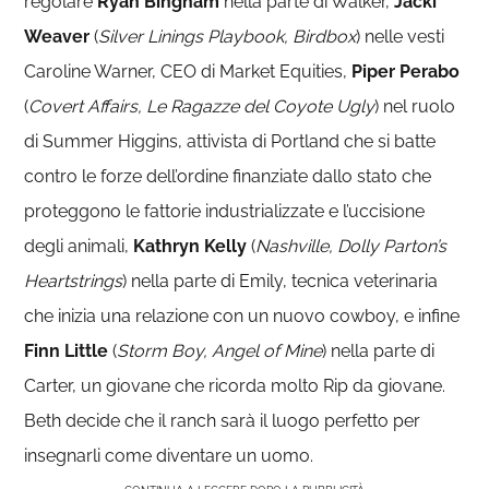
regolare
Ryan Bingham
nella parte di Walker,
Jacki
Weaver
(
Silver Linings Playbook, Birdbox
) nelle vesti
Caroline Warner, CEO di Market Equities,
Piper Perabo
(
Covert Affairs, Le Ragazze del Coyote Ugly
) nel ruolo
di Summer Higgins, attivista di Portland che si batte
contro le forze dell’ordine finanziate dallo stato che
proteggono le fattorie industrializzate e l’uccisione
degli animali,
Kathryn Kelly
(
Nashville, Dolly Parton’s
Heartstrings
) nella parte di Emily, tecnica veterinaria
che inizia una relazione con un nuovo cowboy, e infine
Finn Little
(
Storm Boy, Angel of Mine
) nella parte di
Carter, un giovane che ricorda molto Rip da giovane.
Beth decide che il ranch sarà il luogo perfetto per
insegnarli come diventare un uomo.