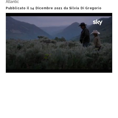
Atlantic
Pubblicato il
14 Dicembre 2021
da
Silvia Di Gregorio
Loaded
:
Progress
:
Unmute
0%
0%