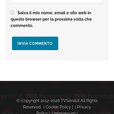
Salva il mio nome, email e sito web in
questo browser per la prossima volta che
commento.
Barra
laterale
primaria
© Copyright 2012-2026 TVSerial.it All Rights
Reserved. [
Cookie Policy
] [
Privacy
Policy
] [
Impressum
]