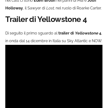
nel cast ci sono
Eden Brolin
nei panni di Mia e
Josh
Holloway
, il Sawyer di
Lost
, nel ruolo di Roarke Carter.
Trailer di Yellowstone 4
Di seguito il primo sguardo al
trailer di
Yellowstone
4
,
in onda dal 14 dicembre in Italia su Sky Atlantic e NOW.