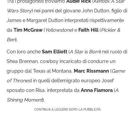
Tra i protagonisti troviamo
Audie Rick
(
Kenobi: A Star
Wars Story
) nei panni del giovane John Dutton, figlio di
James e Margaret Dutton interpretati rispettivamente
da
Tim McGraw
(
Yellowstone
) e
Faith Hill
(
Pickler &
Ben
).
Con loro anche
Sam Elliott
(
A Star is
B
orn
) nel ruolo di
Shea Brennan, cowboy incaricato di condurre un
gruppo dal Texas al Montana,
Marc Rissmann
(
Game
of Thrones
) in quelli dell’emigrato europeo Josef
sposato con Risa, interpretata da
Anna Fiamora
(
A
Shining Moment
).
CONTINUA A LEGGERE DOPO LA PUBBLICITÀ