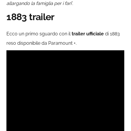
allargando la famiglia per i fan
”.
1883 trailer
Ecco un primo sguardo con il
trailer ufficiale
di 1883
reso disponibile da Paramount +.