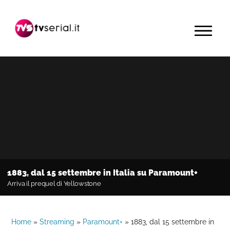
Passa
Passa
Passa
alla
al
alla
MENU
navigazione
contenuto
barra
primaria
principale
laterale
primaria
1883, dal 15 settembre in Italia su Paramount+
Arriva il prequel di Yellowstone
Home
»
Streaming
»
Paramount+
»
1883, dal 15 settembre in