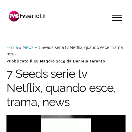
Passa
Passa
Passa
alla
al
alla
MENU
navigazione
contenuto
barra
primaria
principale
laterale
primaria
Home
»
News
»
7 Seeds serie tv Netflix, quando esce, trama,
news
Pubblicato il
28 Maggio 2019
da
Daniela Taranto
7 Seeds serie tv
Netflix, quando esce,
trama, news