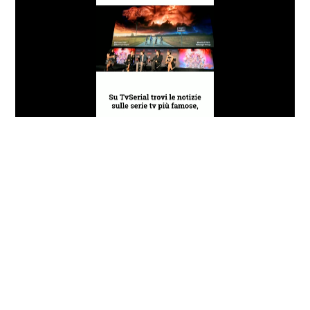
Loaded
:
Progress
:
Unmute
0%
0%