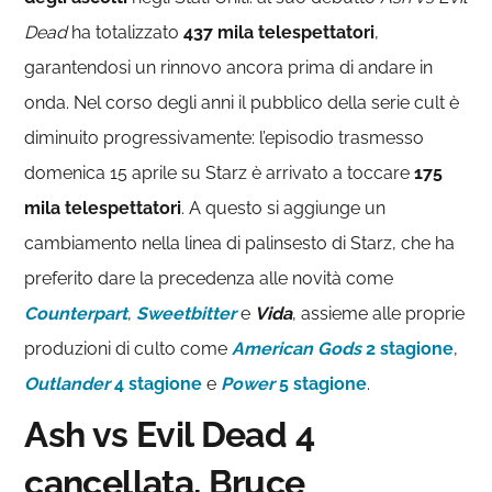
Dead
ha totalizzato
437 mila telespettatori
,
garantendosi un rinnovo ancora prima di andare in
onda. Nel corso degli anni il pubblico della serie cult è
diminuito progressivamente: l’episodio trasmesso
domenica 15 aprile su Starz è arrivato a toccare
175
mila telespettatori
. A questo si aggiunge un
cambiamento nella linea di palinsesto di Starz, che ha
preferito dare la precedenza alle novità come
Counterpart
,
Sweetbitter
e
Vida
, assieme alle proprie
produzioni di culto come
American Gods
2 stagione
,
Outlander
4 stagione
e
Power
5 stagione
.
Ash vs Evil Dead 4
cancellata, Bruce