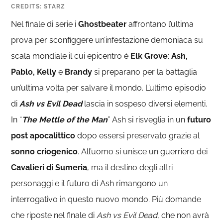
CREDITS: STARZ
Nel finale di serie i
Ghostbeater
affrontano l’ultima
prova per sconfiggere un’infestazione demoniaca su
scala mondiale il cui epicentro è
Elk Grove
;
Ash,
Pablo, Kelly
e
Brandy
si preparano per la battaglia
un’ultima volta per salvare il mondo. L’ultimo episodio
di
Ash vs Evil Dead
lascia in sospeso diversi elementi.
In “
The Mettle of the Man
” Ash si risveglia in un
futuro
post apocalittico
dopo essersi preservato grazie al
sonno criogenico
. All’uomo si unisce un guerriero dei
Cavalieri di Sumeria
, ma il destino degli altri
personaggi e il futuro di Ash rimangono un
interrogativo in questo nuovo mondo. Più domande
che riposte nel finale di
Ash vs Evil Dead
, che non avrà