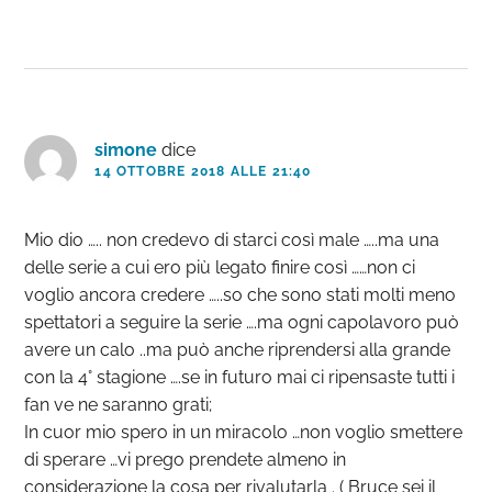
simone
dice
14 OTTOBRE 2018 ALLE 21:40
Mio dio ….. non credevo di starci così male …..ma una
delle serie a cui ero più legato finire così ……non ci
voglio ancora credere …..so che sono stati molti meno
spettatori a seguire la serie ….ma ogni capolavoro può
avere un calo ..ma può anche riprendersi alla grande
con la 4° stagione ….se in futuro mai ci ripensaste tutti i
fan ve ne saranno grati;
In cuor mio spero in un miracolo …non voglio smettere
di sperare …vi prego prendete almeno in
considerazione la cosa per rivalutarla . ( Bruce sei il