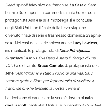
Dead
, spinoff televisivo del franchise
La Casa
di Sam
Raimi e Rob Tapert. La commedia a tinte horror con
protagonista Ash e la sua motosega si è conclusa
negli Stati Uniti con il finale della terza stagione
divenuto finale di serie e trasmesso domenica 29 aprile
2018. Nel cast della serie spicca anche
Lucy Lawless
,
indimenticabile protagonista di
Xena Principessa
Guerriera
. “
Ash vs. Evil Dead è stato il viaggio di una
vita
”, ha dichiarato
Bruce Campbell
, protagonista della
serie. “
Ash Williams è stato il ruolo di una vita. Sarò
sempre grato a Starz per l’opportunità di rivisitare il
franchise che ha lanciato la nostra carriera
”.
La decisione di cancellare la serie è dovuta al
calo
degli ascolti
negli Stati Uniti: al suo debutto
Ash vs Evil