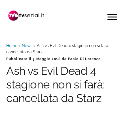
Passa
Passa
Passa
alla
al
alla
MENU
navigazione
contenuto
barra
primaria
principale
laterale
primaria
Home
»
News
»
Ash vs Evil Dead 4 stagione non si farà:
cancellata da Starz
Pubblicato il
3 Maggio 2018
da
Paolo Di Lorenzo
Ash vs Evil Dead 4
stagione non si farà:
cancellata da Starz