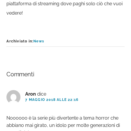
piattaforma di streaming dove paghi solo ciò che vuoi
vedere!
Archiviato in:
News
Interazioni
Commenti
del
lettore
Aron
dice
7 MAGGIO 2018 ALLE 22:16
Noooooo è la serie più divertente a tema horror che
abbiano mai girato, un idolo per molte generazioni di