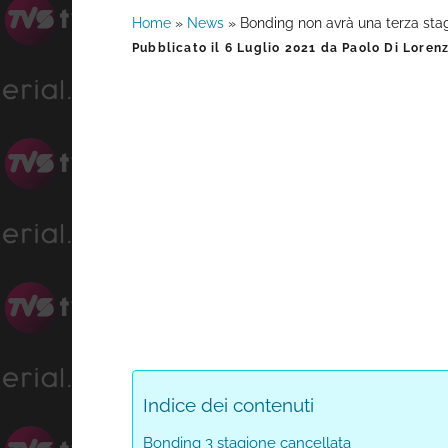
Home
»
News
»
Bonding non avrà una terza sta
Barra
Pubblicato il
6 Luglio 2021
da
Paolo Di Loren
laterale
primaria
Indice dei contenuti
Bonding 3 stagione cancellata