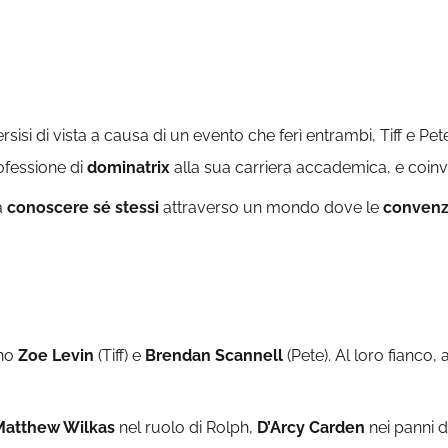
rsisi di vista a causa di un evento che ferì entrambi, Tiff e Pet
rofessione di
dominatrix
alla sua carriera accademica, e coinvo
a
conoscere sé stessi
attraverso un mondo dove le
convenz
ono
Zoe Levin
(Tiff) e
Brendan Scannell
(Pete). Al loro fianco
Matthew Wilkas
nel ruolo di Rolph,
D’Arcy Carden
nei panni d