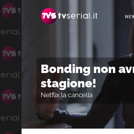
Passa
Passa
Passa
alla
al
alla
NE
navigazione
contenuto
barra
primaria
principale
laterale
primaria
Bonding non av
stagione!
Netflix la cancella