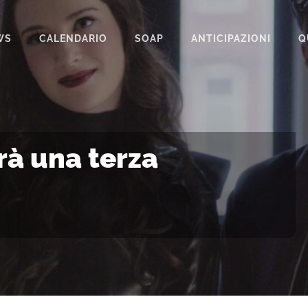
WS
CALENDARIO
SOAP
ANTICIPAZIONI
Q
BEAUTIFUL
IL PARADISO DELLE SIGNORE
LA PROMESSA
rà una terza
SEGRETI DI FAMIGLIA
TEMPESTA D’AMORE
UN POSTO AL SOLE