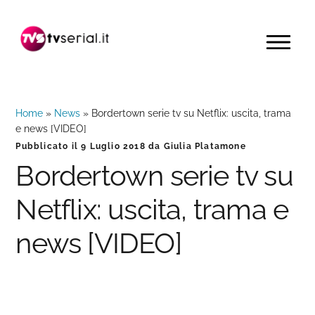
Passa
Passa
Passa
alla
al
alla
MENU
navigazione
contenuto
barra
primaria
principale
laterale
primaria
Home
»
News
»
Bordertown serie tv su Netflix: uscita, trama
e news [VIDEO]
Pubblicato il
9 Luglio 2018
da
Giulia Platamone
Bordertown serie tv su
Netflix: uscita, trama e
news [VIDEO]