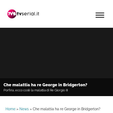
Passa
Passa
Passa
alla
al
alla
MENU
navigazione
contenuto
barra
primaria
principale
laterale
primaria
Che malattia ha re George in Bridgerton?
Porfiria, ecco cos’è la malattia di Re Giorgio III
Home
»
News
»
Che malattia ha re George in Bridgerton?