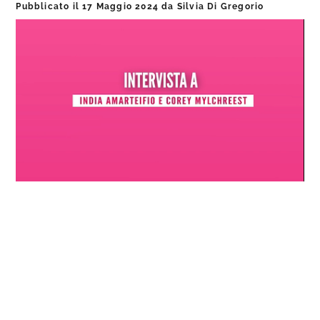
Pubblicato il
17 Maggio 2024
da
Silvia Di Gregorio
Loaded
:
Progress
:
Unmute
0%
0%