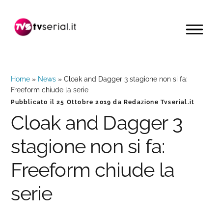
Passa
Passa
Passa
alla
al
alla
MENU
navigazione
contenuto
barra
primaria
principale
laterale
primaria
Home
»
News
»
Cloak and Dagger 3 stagione non si fa:
Freeform chiude la serie
Pubblicato il
25 Ottobre 2019
da
Redazione Tvserial.it
Cloak and Dagger 3
stagione non si fa:
Freeform chiude la
serie