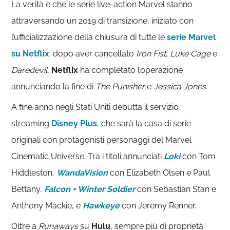
La verità è che le serie live-action Marvel stanno
attraversando un 2019 di transizione, iniziato con
l’ufficializzazione della chiusura di tutte le
serie Marvel
su Netflix
: dopo aver cancellato
Iron Fist
,
Luke Cage
e
Daredevil
,
Netflix
ha completato l’operazione
annunciando la fine di
The Punisher
e
Jessica Jones
.
A fine anno negli Stati Uniti debutta il servizio
streaming
Disney Plus
, che sarà la casa di serie
originali con protagonisti personaggi del Marvel
Cinematic Universe. Tra i titoli annunciati
Loki
con Tom
Hiddleston,
WandaVision
con Elizabeth Olsen e Paul
Bettany,
Falcon + Winter Soldier
con Sebastian Stan e
Anthony Mackie, e
Hawkeye
con Jeremy Renner.
Oltre a
Runaways
su
Hulu
, sempre più di proprietà