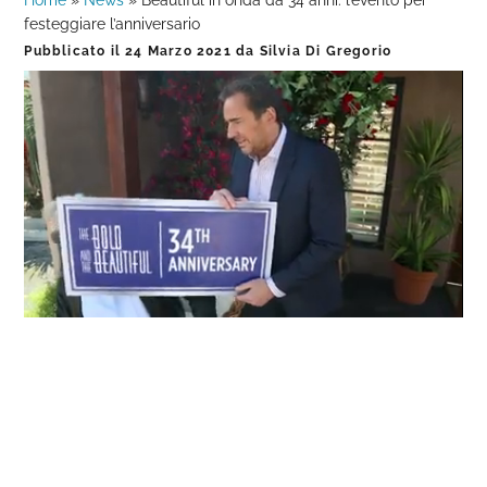
Home
»
News
»
Beautiful in onda da 34 anni: l’evento per
festeggiare l’anniversario
Pubblicato il
24 Marzo 2021
da
Silvia Di Gregorio
Loaded
:
Progress
:
Unmute
0%
0%