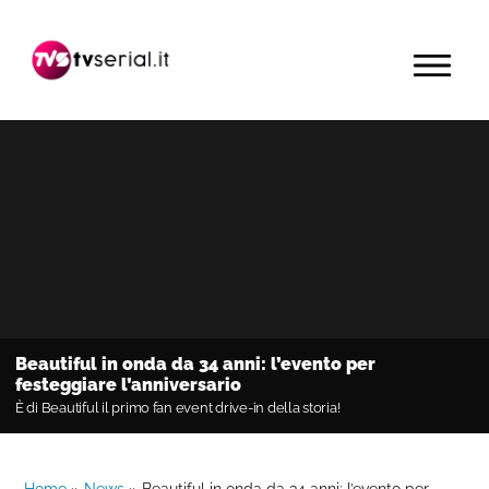
Passa
Passa
Passa
alla
al
alla
MENU
navigazione
contenuto
barra
primaria
principale
laterale
primaria
Beautiful in onda da 34 anni: l’evento per
festeggiare l’anniversario
È di Beautiful il primo fan event drive-in della storia!