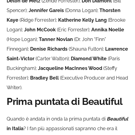
Delon de Metz
(Zende Forrester);
Don Diamont
(Bill
Spencer);
Jennifer Gareis
(Donna Logan);
Thorsten
Kaye
(Ridge Forrester);
Katherine Kelly Lang
(Brooke
Logan);
John McCook
(Eric Forrester);
Annika Noelle
(Hope Logan);
Tanner Novlan
(Dr. John “Finn”
Finnegan);
Denise Richards
(Shauna Fulton);
Lawrence
Saint-Victor
(Carter Walton);
Diamond White
(Paris
Buckingham);
Jacqueline MacInnes Wood
(Steffy
Forrester);
Bradley Bell
(Executive Producer and Head
Writer).
Prima puntata di Beautiful
Quando è andata in onda la prima puntata di
Beautiful
in Italia
? I fan più appassionati sapranno che era il