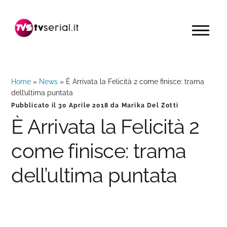
Passa
Passa
Passa
alla
al
alla
MENU
navigazione
contenuto
barra
primaria
principale
laterale
primaria
Home
»
News
»
È Arrivata la Felicità 2 come finisce: trama
dell’ultima puntata
Pubblicato il
30 Aprile 2018
da
Marika Del Zotti
È Arrivata la Felicità 2
come finisce: trama
dell’ultima puntata