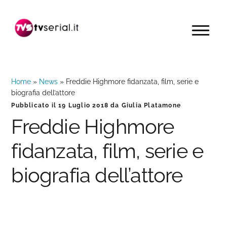
Passa
Passa
Passa
alla
al
alla
MENU
navigazione
contenuto
barra
primaria
principale
laterale
primaria
Home
»
News
»
Freddie Highmore fidanzata, film, serie e
biografia dell’attore
Pubblicato il
19 Luglio 2018
da
Giulia Platamone
Freddie Highmore
fidanzata, film, serie e
biografia dell’attore