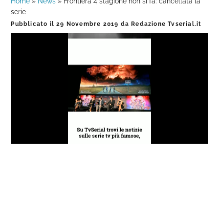
Home
»
News
»
Frontiera 4 stagione non si fa: cancellata la
serie
Pubblicato il
29 Novembre 2019
da
Redazione Tvserial.it
Loaded
:
Progress
:
Unmute
0%
0%