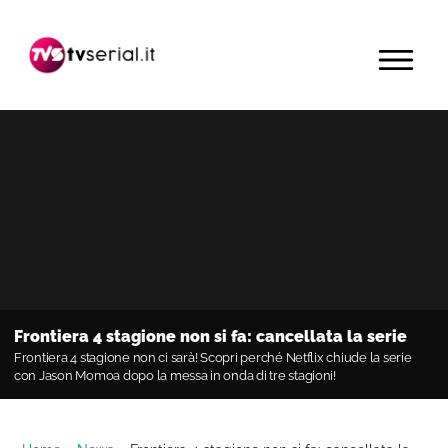
Passa
Passa
Passa
alla
al
alla
MENU
navigazione
contenuto
barra
primaria
principale
laterale
primaria
Frontiera 4 stagione non si fa: cancellata la serie
Frontiera 4 stagione non ci sarà! Scopri perché Netflix chiude la serie
con Jason Momoa dopo la messa in onda di tre stagioni!