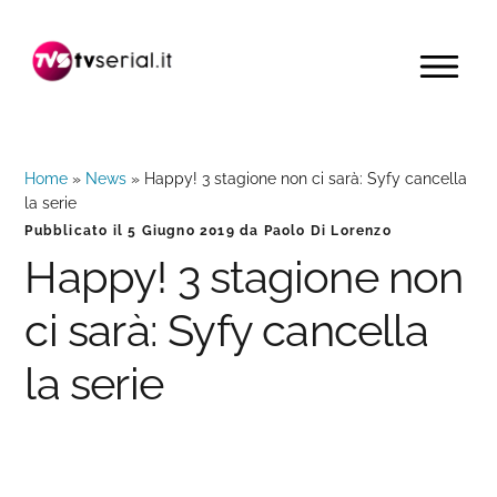
Passa
Passa
Passa
alla
al
alla
MENU
navigazione
contenuto
barra
primaria
principale
laterale
primaria
Home
»
News
»
Happy! 3 stagione non ci sarà: Syfy cancella
la serie
Pubblicato il
5 Giugno 2019
da
Paolo Di Lorenzo
Happy! 3 stagione non
ci sarà: Syfy cancella
la serie