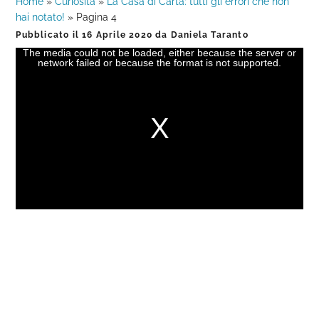
Home
»
Curiosità
»
La Casa di Carta: tutti gli errori che non
hai notato!
»
Pagina 4
Pubblicato il
16 Aprile 2020
da
Daniela Taranto
The media could not be loaded, either because the server or
This
network failed or because the format is not supported.
is
a
modal
window.