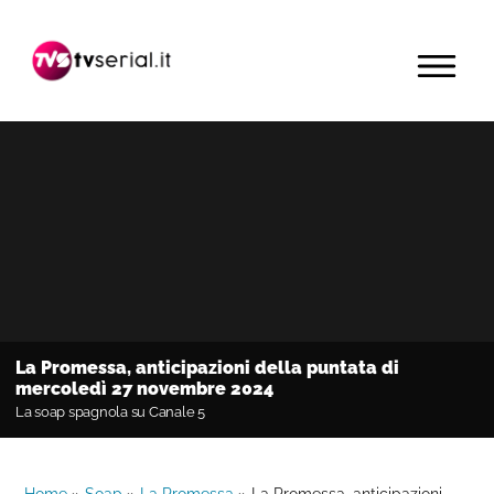
Passa
Passa
Passa
alla
al
alla
MENU
navigazione
contenuto
barra
primaria
principale
laterale
primaria
La Promessa, anticipazioni della puntata di
mercoledì 27 novembre 2024
La soap spagnola su Canale 5