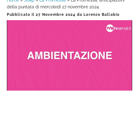
Home
»
Soap
»
La Promessa
»
La Promessa, anticipazioni
della puntata di mercoledì 27 novembre 2024
Pubblicato il
27 Novembre 2024
da
Lorenzo Ballabio
Loaded
:
Progress
:
Unmute
0%
0%