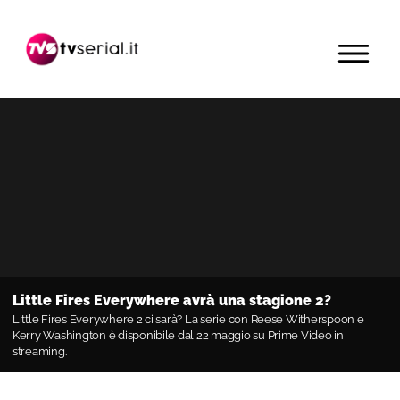
Passa
Passa
Passa
alla
al
alla
MENU
navigazione
contenuto
barra
primaria
principale
laterale
primaria
Little Fires Everywhere avrà una stagione 2?
Little Fires Everywhere 2 ci sarà? La serie con Reese Witherspoon e
Kerry Washington è disponibile dal 22 maggio su Prime Video in
streaming.