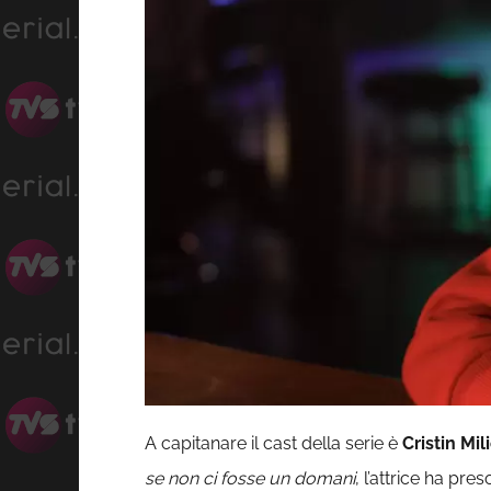
A capitanare il cast della serie è
Cristin Mili
se non ci fosse un domani
, l’attrice ha pr