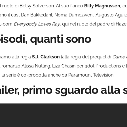
l ruolo di Betsy Solverson. Al suo fianco
Billy Magnussen
, c
ano il cast Dan Bakkedahl, Noma Dumezweni, Augusto Aguilera
sit-com
Everybody Loves Ray
, qui nel ruolo del padre di Hazel
isodi, quanti sono
viamo alla regia
S.J. Clarkson
(alla regia del prequel di
Game 
el romanzo Alissa Nutting. Liza Chasin per 3dot Productions 
he la serie è co-prodotta anche da Paramount Television.
iler, primo sguardo alla 