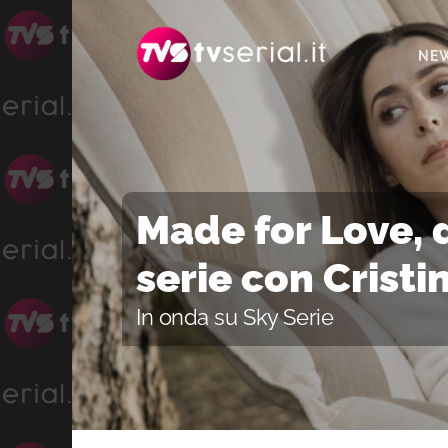
Passa
Passa
Passa
alla
al
alla
NE
navigazione
contenuto
barra
primaria
principale
laterale
primaria
Made for Love, 
serie con Cristin
In onda su Sky Serie