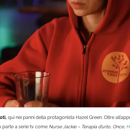
oti,
qui nei panni della protagonista Hazel Green. Oltre all’ap
eso parte a serie tv come
Nurse Jackie – Terapia d’urto, Once,
H