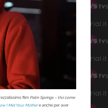
prezzatissimo film
Palm Springs – Vivi come
ow I Met Your Mother
e anche per aver