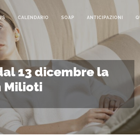
WS
CALENDARIO
SOAP
ANTICIPAZIONI
Q
BEAUTIFUL
IL PARADISO DELLE SIGNORE
LA PROMESSA
dal 13 dicembre la
SEGRETI DI FAMIGLIA
 Milioti
TEMPESTA D’AMORE
UN POSTO AL SOLE