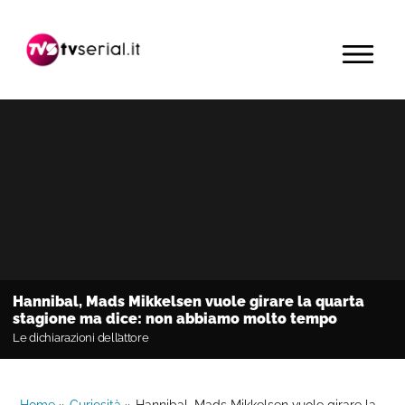
Passa
Passa
Passa
alla
al
alla
MENU
navigazione
contenuto
barra
primaria
principale
laterale
primaria
Hannibal, Mads Mikkelsen vuole girare la quarta
stagione ma dice: non abbiamo molto tempo
Le dichiarazioni dell’attore