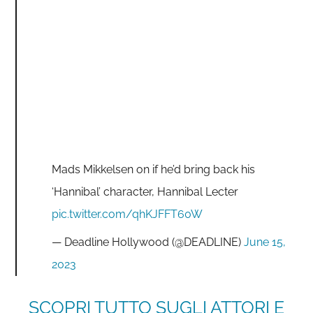
Mads Mikkelsen on if he’d bring back his
‘Hannibal’ character, Hannibal Lecter
pic.twitter.com/qhKJFFT60W
— Deadline Hollywood (@DEADLINE)
June 15,
2023
SCOPRI TUTTO SUGLI ATTORI E