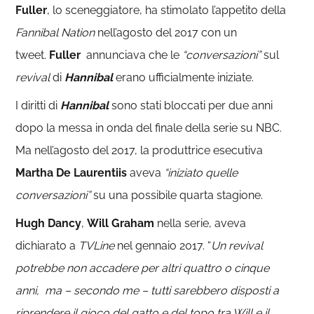
Fuller
, lo sceneggiatore, ha stimolato l’appetito della
Fannibal Nation
nell’agosto del 2017 con un
tweet.
Fuller
annunciava che le
“conversazioni”
sul
revival
di
Hannibal
erano ufficialmente iniziate.
I diritti di
Hannibal
sono stati bloccati per due anni
dopo la messa in onda del finale della serie su NBC.
Ma nell’agosto del 2017, la produttrice esecutiva
Martha De Laurentiis
aveva
“iniziato quelle
conversazioni”
su una possibile quarta stagione.
Hugh
Dancy
,
Will
Graham
nella serie, aveva
dichiarato a
TVLine
nel gennaio 2017. “
Un revival
potrebbe non accadere per altri quattro o cinque
anni, ma – secondo me – tutti sarebbero disposti a
riprendere il gioco del gatto e del topo tra Will e il