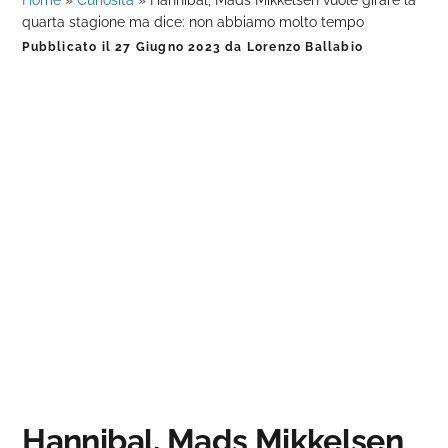
Home
»
Curiosità
»
Hannibal, Mads Mikkelsen vuole girare la
quarta stagione ma dice: non abbiamo molto tempo
Pubblicato il
27 Giugno 2023
da
Lorenzo Ballabio
Hannibal, Mads Mikkelsen