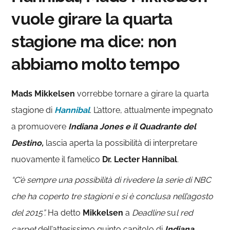
vuole girare la quarta
stagione ma dice: non
abbiamo molto tempo
Mads Mikkelsen
vorrebbe tornare a girare la quarta
stagione di
Hannibal
. L’attore, attualmente impegnato
a promuovere
Indiana Jones
e il Quadrante del
Destino,
lascia aperta la possibilità di interpretare
nuovamente il famelico
Dr. Lecter Hannibal
.
“C’è sempre una possibilità di rivedere la serie di NBC
che ha coperto tre stagioni e si è conclusa nell’agosto
del 2015”.
Ha detto
Mikkelsen
a
Deadline
su
l red
carpet
dell’attesissimo quinto capitolo di
Indiana