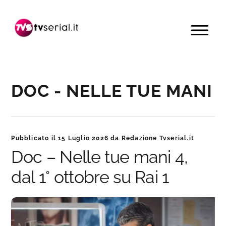
Passa
Passa
Passa
alla
al
alla
MENU
navigazione
contenuto
barra
primaria
principale
laterale
primaria
DOC - NELLE TUE MANI
Pubblicato il
15 Luglio 2026
da
Redazione Tvserial.it
Doc – Nelle tue mani 4,
dal 1° ottobre su Rai 1