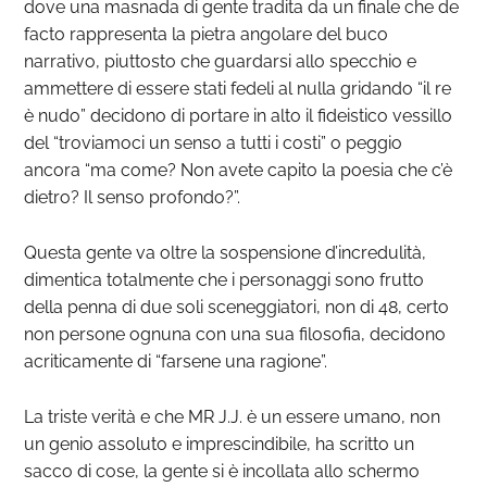
dove una masnada di gente tradita da un finale che de
facto rappresenta la pietra angolare del buco
narrativo, piuttosto che guardarsi allo specchio e
ammettere di essere stati fedeli al nulla gridando “il re
è nudo” decidono di portare in alto il fideistico vessillo
del “troviamoci un senso a tutti i costi” o peggio
ancora “ma come? Non avete capito la poesia che c’è
dietro? Il senso profondo?”.
Questa gente va oltre la sospensione d’incredulità,
dimentica totalmente che i personaggi sono frutto
della penna di due soli sceneggiatori, non di 48, certo
non persone ognuna con una sua filosofia, decidono
acriticamente di “farsene una ragione”.
La triste verità e che MR J.J. è un essere umano, non
un genio assoluto e imprescindibile, ha scritto un
sacco di cose, la gente si è incollata allo schermo