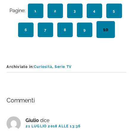
Pagine:
PAGINA
1
PAGINA
2
PAGINA
3
PAGINA
4
PAGINA
5
Pagina
10
PAGINA
6
PAGINA
7
PAGINA
8
PAGINA
9
Archiviato in:
Curiosità
,
Serie TV
Interazioni
Commenti
del
lettore
Giulio
dice
21 LUGLIO 2018 ALLE 13:36