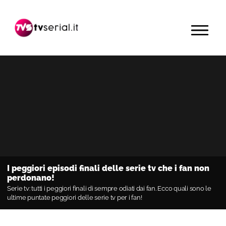
Passa
Passa
Passa
alla
al
alla
MENU
navigazione
contenuto
barra
primaria
principale
laterale
primaria
I peggiori episodi finali delle serie tv che i fan non
perdonano!
Serie tv: tutti i peggiori finali di sempre odiati dai fan. Ecco quali sono le
ultime puntate peggiori delle serie tv per i fan!