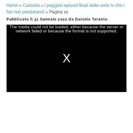
Home
»
Curiosità
»
I peggiori episodi finali delle serie tv che i
fan non perdonano!
»
Pagina 10
Pubblicato il
31 Gennaio 2022
da
Daniela Taranto
The media could not be loaded, either because the server or
This
network failed or because the format is not supported.
is
a
modal
window.