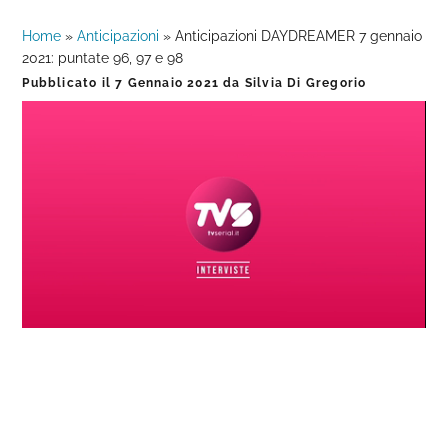
Home
»
Anticipazioni
»
Anticipazioni DAYDREAMER 7 gennaio
2021: puntate 96, 97 e 98
Pubblicato il
7 Gennaio 2021
da
Silvia Di Gregorio
Loaded
:
Progress
:
Unmute
0%
0%