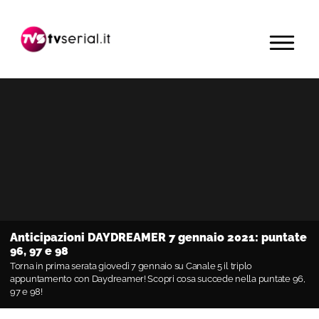
Passa
Passa
Passa
alla
al
alla
MENU
navigazione
contenuto
barra
primaria
principale
laterale
primaria
Anticipazioni DAYDREAMER 7 gennaio 2021: puntate
96, 97 e 98
Torna in prima serata giovedì 7 gennaio su Canale 5 il triplo
appuntamento con Daydreamer! Scopri cosa succede nella puntate 96,
97 e 98!