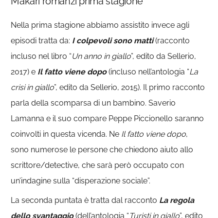
Màkari romanzi prima stagione
Nella prima stagione abbiamo assistito invece agli
episodi tratta da:
I colpevoli sono matti
(racconto
incluso nel libro “
Un anno in giallo
”, edito da Sellerio,
2017) e
Il fatto viene dopo
(incluso nell’antologia “
La
crisi in giallo
”, edito da Sellerio, 2015). Il primo racconto
parla della scomparsa di un bambino. Saverio
Lamanna e il suo compare Peppe Piccionello saranno
coinvolti in questa vicenda. Ne
Il fatto viene dopo
,
sono numerose le persone che chiedono aiuto allo
scrittore/detective, che sarà però occupato con
un’indagine sulla “disperazione sociale”.
La seconda puntata è tratta dal racconto
La regola
dello svantaggio
(dell’antologia “
Turisti in giallo
”, edito