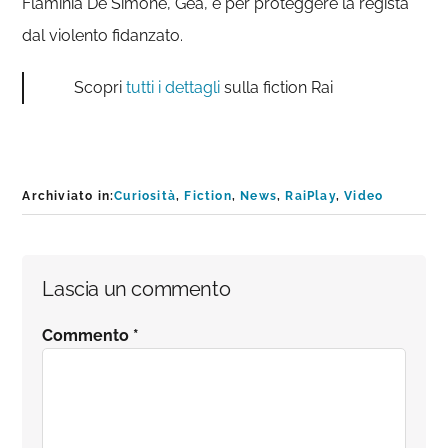
Flaminia De Simone, Gea, e per proteggere la regista
dal violento fidanzato.
Scopri
tutti i dettagli
sulla fiction Rai
Archiviato in:
Curiosità
,
Fiction
,
News
,
RaiPlay
,
Video
Interazioni
Lascia un commento
del
Commento
*
lettore