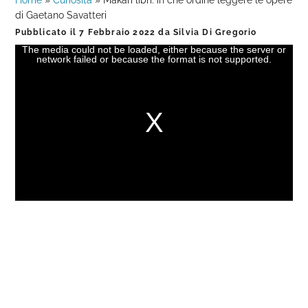
Home
»
Curiosità
»
Màkari libri: in che ordine leggere le opere
di Gaetano Savatteri
Pubblicato il
7 Febbraio 2022
da
Silvia Di Gregorio
The media could not be loaded, either because the server or
This
network failed or because the format is not supported.
is
a
modal
window.