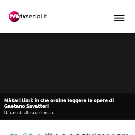
Passa
Passa
Passa
alla
al
alla
MENU
navigazione
contenuto
barra
primaria
principale
laterale
primaria
Màkari libri: in che ordine leggere le opere di
Gaetano Savatteri
L’ordine di lettura dei romanzi