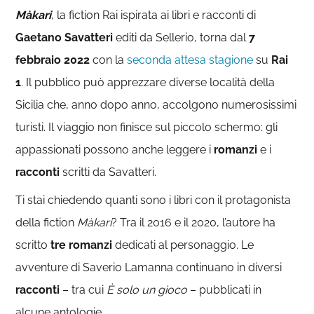
Màkari
, la fiction Rai ispirata ai libri e racconti di
Gaetano Savatteri
editi da Sellerio, torna dal
7
febbraio 2022
con la
seconda attesa stagione
su
Rai
1
. Il pubblico può apprezzare diverse località della
Sicilia che, anno dopo anno, accolgono numerosissimi
turisti. Il viaggio non finisce sul piccolo schermo: gli
appassionati possono anche leggere i
romanzi
e i
racconti
scritti da Savatteri.
Ti stai chiedendo quanti sono i libri con il protagonista
della fiction
Màkari
? Tra il 2016 e il 2020, l’autore ha
scritto
tre romanzi
dedicati al personaggio. Le
avventure di Saverio Lamanna continuano in diversi
racconti
– tra cui
È solo un gioco
– pubblicati in
alcune antologie.