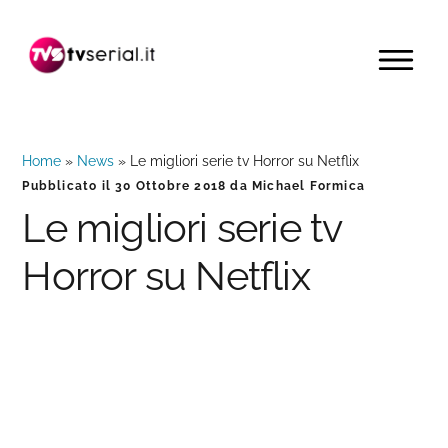
Passa
Passa
Passa
alla
al
alla
MENU
navigazione
contenuto
barra
primaria
principale
laterale
primaria
Home
»
News
»
Le migliori serie tv Horror su Netflix
Pubblicato il
30 Ottobre 2018
da
Michael Formica
Le migliori serie tv
Horror su Netflix