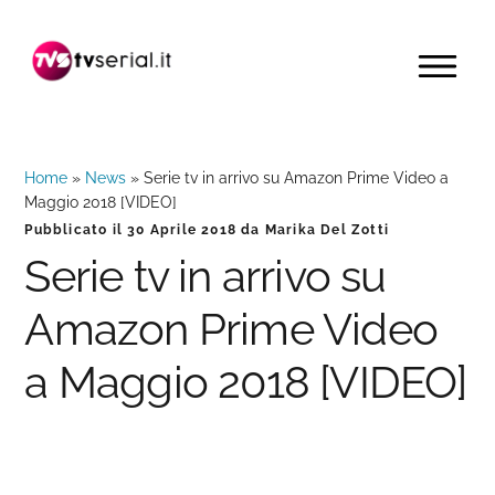
Passa
Passa
Passa
alla
al
alla
MENU
navigazione
contenuto
barra
primaria
principale
laterale
primaria
Home
»
News
»
Serie tv in arrivo su Amazon Prime Video a
Maggio 2018 [VIDEO]
Pubblicato il
30 Aprile 2018
da
Marika Del Zotti
Serie tv in arrivo su
Amazon Prime Video
a Maggio 2018 [VIDEO]