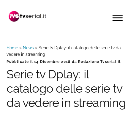
Passa
Passa
Passa
alla
al
alla
MENU
navigazione
contenuto
barra
primaria
principale
laterale
primaria
Home
»
News
»
Serie tv Dplay: il catalogo delle serie tv da
vedere in streaming
Pubblicato il
14 Dicembre 2018
da
Redazione Tvserial.it
Serie tv Dplay: il
catalogo delle serie tv
da vedere in streaming