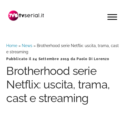
Passa
Passa
Passa
alla
al
alla
MENU
navigazione
contenuto
barra
primaria
principale
laterale
primaria
Home
»
News
»
Brotherhood serie Netflix: uscita, trama, cast
e streaming
Pubblicato il
24 Settembre 2019
da
Paolo Di Lorenzo
Brotherhood serie
Netflix: uscita, trama,
cast e streaming