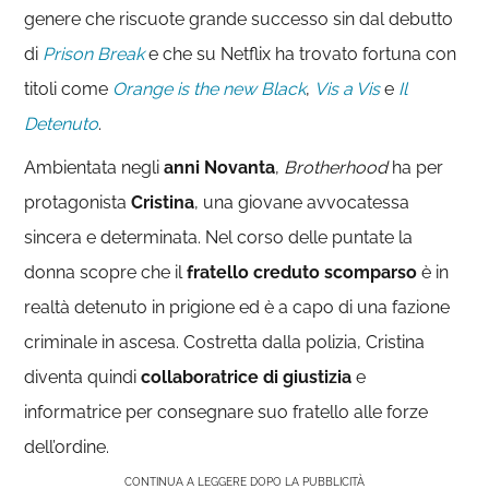
genere che riscuote grande successo sin dal debutto
di
Prison Break
e che su Netflix ha trovato fortuna con
titoli come
Orange is the new Black
,
Vis a Vis
e
Il
Detenuto
.
Ambientata negli
anni Novanta
,
Brotherhood
ha per
protagonista
Cristina
, una giovane avvocatessa
sincera e determinata. Nel corso delle puntate la
donna scopre che il
fratello creduto scomparso
è in
realtà detenuto in prigione ed è a capo di una fazione
criminale in ascesa. Costretta dalla polizia, Cristina
diventa quindi
collaboratrice di giustizia
e
informatrice per consegnare suo fratello alle forze
dell’ordine.
CONTINUA A LEGGERE DOPO LA PUBBLICITÀ