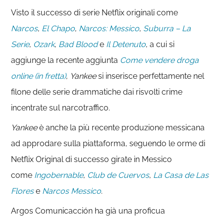
Visto il successo di serie Netflix originali come
Narcos
,
El Chapo
,
Narcos: Messico
,
Suburra – La
Serie
,
Ozark
,
Bad Blood
e
Il Detenuto
, a cui si
aggiunge la recente aggiunta
Come vendere droga
online (in fretta)
,
Yankee
si inserisce perfettamente nel
filone delle serie drammatiche dai risvolti crime
incentrate sul narcotraffico.
Yankee
è anche la più recente produzione messicana
ad approdare sulla piattaforma, seguendo le orme di
Netflix Original di successo girate in Messico
come
Ingobernable
,
Club de Cuervos
,
La Casa de Las
Flores
e
Narcos Messico
.
Argos Comunicacción ha già una proficua