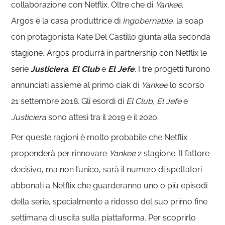
collaborazione con Netflix. Oltre che di
Yankee
,
Argos è la casa produttrice di
Ingobernable
, la soap
con protagonista Kate Del Castillo giunta alla seconda
stagione, Argos produrrà in partnership con Netflix le
serie
Justiciera
,
El Club
e
El Jefe
. I tre progetti furono
annunciati assieme al primo ciak di
Yankee
lo scorso
21 settembre 2018. Gli esordi di
El Club
,
El Jefe
e
Justiciera
sono attesi tra il 2019 e il 2020.
Per queste ragioni è molto probabile che Netflix
propenderà per rinnovare
Yankee
2 stagione. Il fattore
decisivo, ma non l’unico, sarà il numero di spettatori
abbonati a Netflix che guarderanno uno o più episodi
della serie, specialmente a ridosso del suo primo fine
settimana di uscita sulla piattaforma. Per scoprirlo