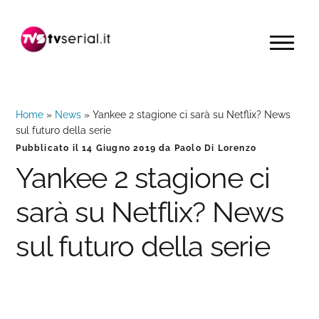
Passa
Passa
Passa
alla
al
alla
MENU
navigazione
contenuto
barra
primaria
principale
laterale
primaria
Home
»
News
»
Yankee 2 stagione ci sarà su Netflix? News
sul futuro della serie
Pubblicato il
14 Giugno 2019
da
Paolo Di Lorenzo
Yankee 2 stagione ci
sarà su Netflix? News
sul futuro della serie