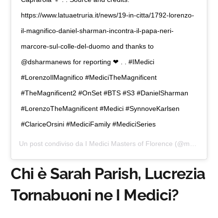
https://www.latuaetruria.it/news/19-in-citta/1792-lorenzo-
il-magnifico-daniel-sharman-incontra-il-papa-neri-
marcore-sul-colle-del-duomo and thanks to
@dsharmanews for reporting ❤ . . #IMedici
#LorenzoIlMagnifico #MediciTheMagnificent
#TheMagnificent2 #OnSet #BTS #S3 #DanielSharman
#LorenzoTheMagnificent #Medici #SynnoveKarlsen
#ClariceOrsini #MediciFamily #MediciSeries
Un post condiviso da
I Medici Masters of Florence
(@medicimastersofflorence.fp) in data:
Chi è Sarah Parish, Lucrezia
Tornabuoni ne I Medici?