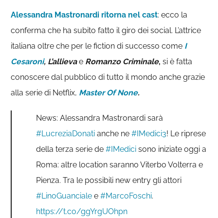
Alessandra Mastronardi ritorna nel cast
: ecco la
conferma che ha subito fatto il giro dei social. L’attrice
italiana oltre che per le fiction di successo come
I
Cesaroni
, L’allieva
e
Romanzo Criminale
,
si è fatta
conoscere dal pubblico di tutto il mondo anche grazie
alla serie di Netflix,
Master Of None
.
News: Alessandra Mastronardi sarà
#LucreziaDonati
anche ne
#IMedici3
! Le riprese
della terza serie de
#IMedici
sono iniziate oggi a
Roma: altre location saranno Viterbo Volterra e
Pienza. Tra le possibili new entry gli attori
#LinoGuanciale
e
#MarcoFoschi
.
https://t.co/ggYrgUOhpn