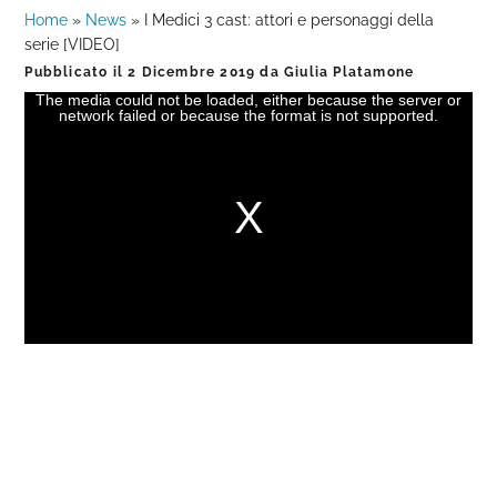
Home
»
News
»
I Medici 3 cast: attori e personaggi della
serie [VIDEO]
Pubblicato il
2 Dicembre 2019
da
Giulia Platamone
The media could not be loaded, either because the server or
This
network failed or because the format is not supported.
is
a
modal
window.