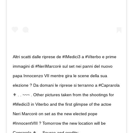
Altri scatti dalle riprese de #IMedici3 a #Viterbo e prime
immagini di #NeriMarcorè sul set nei panni del nuovo
papa Innocenzo VII mentre gira le scene della sua
elezione ? Da domani le riprese si terranno a #Caprarola
⚜ . . ~~~ . Other pictures taken from the shootings for
#Medici3 in Viterbo and the first glimpse of the actoe
Neri Marcorè on set as the new elected pope
#InnocentVIII ? Tomorrow the new location will be
Caprarola ⚜ . . Source and credits: