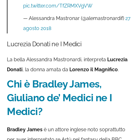
pic.twitter.com/TfZRMXVgVW
— Alessandra Mastronar (@alemastronardif)
27
agosto 2018
Lucrezia Donati ne I Medici
La bella Alessandra Mastronardi, interpreta
Lucrezia
Donati
, la donna amata da
Lorenzo il Magnifico
.
Chi è Bradley James,
Giuliano de’ Medici ne I
Medici?
Bradley James
è un attore inglese noto soprattutto
per aver interpretato re Artù nel fantasy della BBC