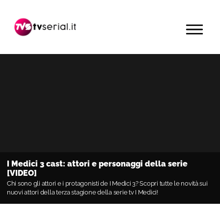
Passa
Passa
Passa
alla
al
alla
MENU
navigazione
contenuto
barra
primaria
principale
laterale
primaria
I Medici 3 cast: attori e personaggi della serie
[VIDEO]
Chi sono gli attori e i protagonisti de I Medici 3? Scopri tutte le novità sui
nuovi attori della terza stagione della serie tv I Medici!