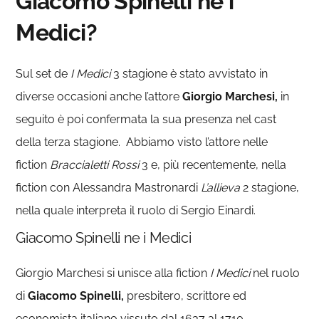
Giacomo Spinelli ne i
Medici?
Sul set de
I Medici
3 stagione è stato avvistato in
diverse occasioni anche l’attore
Giorgio Marchesi,
in
seguito è poi confermata la sua presenza nel cast
della terza stagione. Abbiamo visto l’attore nelle
fiction
Braccialetti Rossi
3 e, più recentemente, nella
fiction con Alessandra Mastronardi
L’allieva
2 stagione,
nella quale interpreta il ruolo di Sergio Einardi.
Giacomo Spinelli ne i Medici
Giorgio Marchesi si unisce alla fiction
I Medici
nel ruolo
di
Giacomo Spinelli,
presbitero, scrittore ed
economista italiano vissuto dal 1637 al 1710.